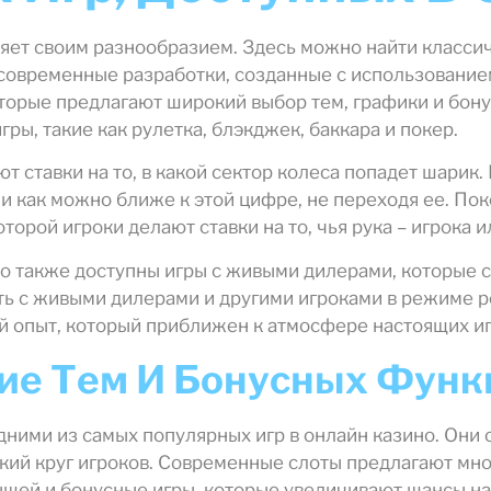
ляет своим разнообразием. Здесь можно найти класси
 современные разработки, созданные с использование
оторые предлагают широкий выбор тем, графики и бону
ры, такие как рулетка, блэкджек, баккара и покер.
ют ставки на то, в какой сектор колеса попадет шарик.
ли как можно ближе к этой цифре, не переходя ее. Пок
которой игроки делают ставки на то, чья рука – игрока
но также доступны игры с живыми дилерами, которые 
ать с живыми дилерами и другими игроками в режиме 
й опыт, который приближен к атмосфере настоящих и
ие Тем И Бонусных Функ
дними из самых популярных игр в онлайн казино. Они
кий круг игроков. Современные слоты предлагают мно
ей и бонусные игры, которые увеличивают шансы на 