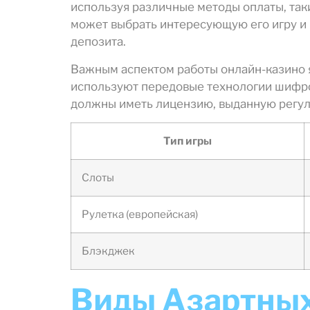
используя различные методы оплаты, так
может выбрать интересующую его игру и 
депозита.
Важным аспектом работы онлайн-казино 
используют передовые технологии шифро
должны иметь лицензию, выданную регул
Тип игры
Слоты
Рулетка (европейская)
Блэкджек
Виды Азартных