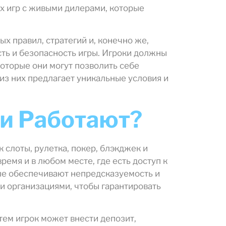
ых игр с живыми дилерами, которые
х правил, стратегий и, конечно же,
ть и безопасность игры. Игроки должны
которые они могут позволить себе
из них предлагает уникальные условия и
ни Работают?
 слоты, рулетка, покер, блэкджек и
ремя и в любом месте, где есть доступ к
рые обеспечивают непредсказуемость и
и организациями, чтобы гарантировать
тем игрок может внести депозит,