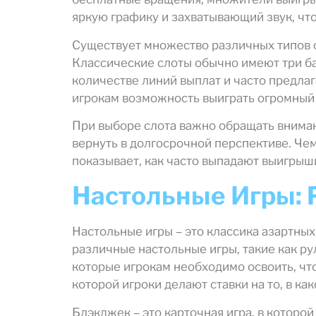
яркую графику и захватывающий звук, что
Существует множество различных типов с
Классические слоты обычно имеют три б
количестве линий выплат и часто предл
игрокам возможность выиграть огромный 
При выборе слота важно обращать внимани
вернуть в долгосрочной перспективе. Че
показывает, как часто выпадают выигрыши
Настольные Игры: 
Настольные игры – это классика азартных
различные настольные игры, такие как рул
которые игрокам необходимо освоить, что
которой игроки делают ставки на то, в ка
Блэкджек – это карточная игра, в которой