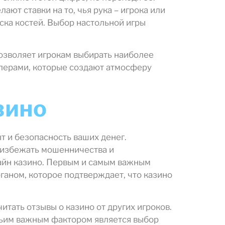
лают ставки на то, чья рука – игрока или
оска костей. Выбор настольной игры
позволяет игрокам выбирать наиболее
илерами, которые создают атмосферу
зино
т и безопасность ваших денег.
ы избежать мошенничества и
лайн казино. Первым и самым важным
ганом, которое подтверждает, что казино
тать отзывы о казино от других игроков.
етьим важным фактором является выбор