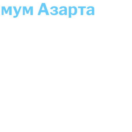
имум Азарта