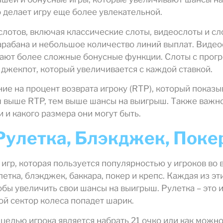
 делает игру еще более увлекательной.
лотов, включая классические слоты, видеослоты и с
арабана и небольшое количество линий выплат. Видео
агают более сложные бонусные функции. Слоты с про
джекпот, который увеличивается с каждой ставкой.
е на процент возврата игроку (RTP), который показыв
м выше RTP, тем выше шансы на выигрыш. Также важно
 и какого размера они могут быть.
Рулетка, Блэкджек, Поке
 игр, которая пользуется популярностью у игроков во 
етка, блэкджек, баккара, покер и крепс. Каждая из эти
бы увеличить свои шансы на выигрыш. Рулетка – это иг
кой сектор колеса попадет шарик.
 целью игрока является набрать 21 очко или как можно