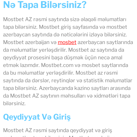
Nə Tapa Bilərsiniz?
Mostbet AZ rəsmi saytında sizə əlaqəli məlumatları
tapa bilərsiniz. Mostbet giriş sayfasında və mostbet
azerbaycan saytında də nəticələrini izləyə bilərsiniz.
Mostbet azerbaijan və
mosbet
azerbaycan saytlarında
da məlumatlar yerləşdirilir. Mostbet az saytında da
qeydiyyat prosesini başa düşmək üçün necə amal
etmək lazımdır. Mostbet.com və mosbet saytlarında
da bu məlumatlar yerləşdirilir. Mostbet az rəsmi
saytında da dərslər, reytinqlər və statistik məlumatlar
tapa bilərsiniz. Azerbaycanda kazino saytları arasında
da Mostbet AZ saytının məhsulları və xidmətləri tapa
bilərsiniz.
Qeydiyyat Və Giriş
Mostbet AZ rəsmi saytında qeydiyyat və giriş