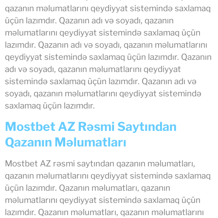
qazanın məlumatlarını qeydiyyat sistemində saxlamaq
üçün lazımdır. Qazanın adı və soyadı, qazanın
məlumatlarını qeydiyyat sistemində saxlamaq üçün
lazımdır. Qazanın adı və soyadı, qazanın məlumatlarını
qeydiyyat sistemində saxlamaq üçün lazımdır. Qazanın
adı və soyadı, qazanın məlumatlarını qeydiyyat
sistemində saxlamaq üçün lazımdır. Qazanın adı və
soyadı, qazanın məlumatlarını qeydiyyat sistemində
saxlamaq üçün lazımdır.
Mostbet AZ Rəsmi Saytından
Qazanın Məlumatları
Mostbet AZ rəsmi saytından qazanın məlumatları,
qazanın məlumatlarını qeydiyyat sistemində saxlamaq
üçün lazımdır. Qazanın məlumatları, qazanın
məlumatlarını qeydiyyat sistemində saxlamaq üçün
lazımdır. Qazanın məlumatları, qazanın məlumatlarını