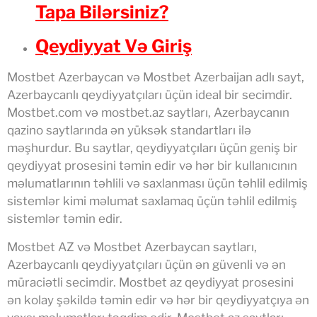
Tapa Bilərsiniz?
Qeydiyyat Və Giriş
Mostbet Azerbaycan və Mostbet Azerbaijan adlı sayt,
Azerbaycanlı qeydiyyatçıları üçün ideal bir secimdir.
Mostbet.com və mostbet.az saytları, Azerbaycanın
qazino saytlarında ən yüksək standartları ilə
məşhurdur. Bu saytlar, qeydiyyatçıları üçün geniş bir
qeydiyyat prosesini təmin edir və hər bir kullanıcının
məlumatlarının təhlili və saxlanması üçün təhlil edilmiş
sistemlər kimi məlumat saxlamaq üçün təhlil edilmiş
sistemlər təmin edir.
Mostbet AZ və Mostbet Azerbaycan saytları,
Azerbaycanlı qeydiyyatçıları üçün ən güvenli və ən
müraciətli secimdir. Mostbet az qeydiyyat prosesini
ən kolay şəkildə təmin edir və hər bir qeydiyyatçıya ən