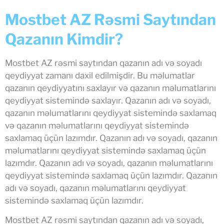
Mostbet AZ Rəsmi Saytından
Qazanın Kimdir?
Mostbet AZ rəsmi saytından qazanın adı və soyadı
qeydiyyat zamanı daxil edilmişdir. Bu məlumatlar
qazanın qeydiyyatını saxlayır və qazanın məlumatlarını
qeydiyyat sistemində saxlayır. Qazanın adı və soyadı,
qazanın məlumatlarını qeydiyyat sistemində saxlamaq
və qazanın məlumatlarını qeydiyyat sistemində
saxlamaq üçün lazımdır. Qazanın adı və soyadı, qazanın
məlumatlarını qeydiyyat sistemində saxlamaq üçün
lazımdır. Qazanın adı və soyadı, qazanın məlumatlarını
qeydiyyat sistemində saxlamaq üçün lazımdır. Qazanın
adı və soyadı, qazanın məlumatlarını qeydiyyat
sistemində saxlamaq üçün lazımdır.
Mostbet AZ rəsmi saytından qazanın adı və soyadı,