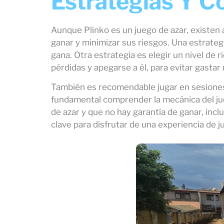
Estrategias Y C
Aunque Plinko es un juego de azar, existen 
ganar y minimizar sus riesgos. Una estrat
gana. Otra estrategia es elegir un nivel de 
pérdidas y apegarse a él, para evitar gastar
También es recomendable jugar en sesiones 
fundamental comprender la mecánica del jue
de azar y que no hay garantía de ganar, incl
clave para disfrutar de una experiencia de j