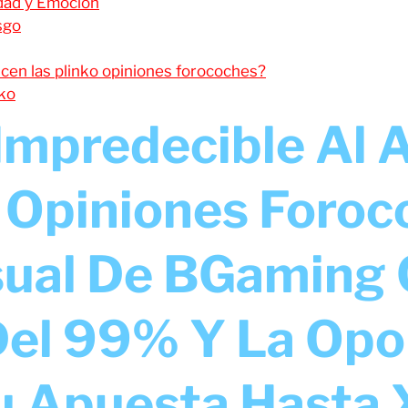
idad y Emoción
sgo
icen las plinko opiniones forocoches?
nko
Impredecible Al 
 Opiniones Foroc
sual De BGaming
el 99% Y La Opo
Tu Apuesta Hasta