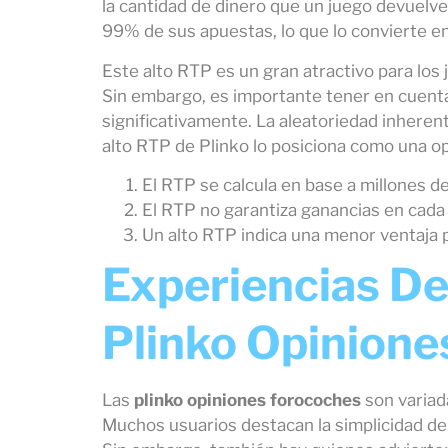
la cantidad de dinero que un juego devuelve
99% de sus apuestas, lo que lo convierte e
Este alto RTP es un gran atractivo para los
Sin embargo, es importante tener en cuenta 
significativamente. La aleatoriedad inherent
alto RTP de Plinko lo posiciona como una op
El RTP se calcula en base a millones d
El RTP no garantiza ganancias en cada
Un alto RTP indica una menor ventaja p
Experiencias De
Plinko Opinione
Las
plinko opiniones forocoches
son variad
Muchos usuarios destacan la simplicidad de 