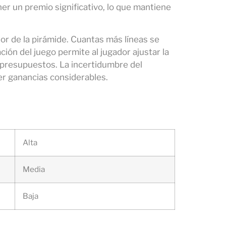
er un premio significativo, lo que mantiene
ior de la pirámide. Cuantas más líneas se
ión del juego permite al jugador ajustar la
 y presupuestos. La incertidumbre del
ner ganancias considerables.
Alta
Media
Baja