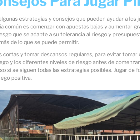
onsejos Para Jugar Pl
algunas estrategias y consejos que pueden ayudar a los 
egia común es comenzar con apuestas bajas y aumentar gr
riesgo que se adapte a su tolerancia al riesgo y presupue
 más de lo que se puede permitir.
cortas y tomar descansos regulares, para evitar tomar 
go y los diferentes niveles de riesgo antes de comenzar
uso si se siguen todas las estrategias posibles. Jugar de
uego positiva.