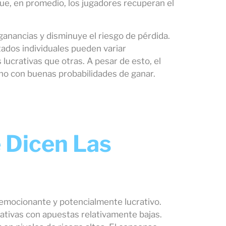
que, en promedio, los jugadores recuperan el
ganancias y disminuye el riesgo de pérdida.
tados individuales pueden variar
lucrativas que otras. A pesar de esto, el
ino con buenas probabilidades de ganar.
 Dicen Las
, emocionante y potencialmente lucrativo.
cativas con apuestas relativamente bajas.