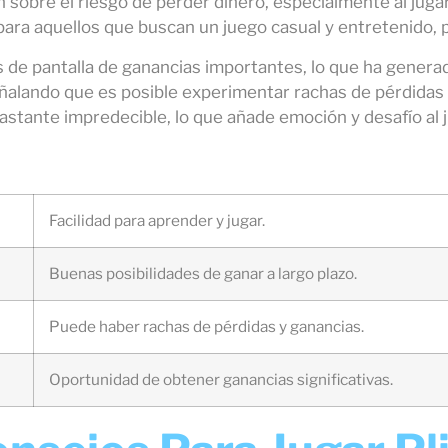
sobre el riesgo de perder dinero, especialmente al jugar
ara aquellos que buscan un juego casual y entretenido, 
de pantalla de ganancias importantes, lo que ha generad
señalando que es posible experimentar rachas de pérdidas
astante impredecible, lo que añade emoción y desafío al 
Facilidad para aprender y jugar.
Buenas posibilidades de ganar a largo plazo.
Puede haber rachas de pérdidas y ganancias.
Oportunidad de obtener ganancias significativas.