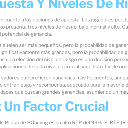
esta Y Niveles De R
 en cuanto a las opciones de apuesta. Los jugadores puede
go presenta tres niveles de riesgo: bajo, normal y alto. Ca
al potencial de ganancia.
es suelen ser más pequeños, pero la probabilidad de ganar 
 significativamente más grandes, pero la probabilidad de 
sa. La elección del nivel de riesgo es una decisión perso
plicaciones de cada nivel es crucial para disfrutar de un
rvadores que prefieren ganancias más frecuentes, aunqu
o entre riesgo y recompensa, adecuado para la mayoría d
udaces que buscan grandes ganancias, asumiendo un may
 Un Factor Crucial
de Plinko de BGaming es su alto RTP del 99%. El RTP (Ret