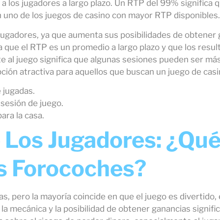
 a los jugadores a largo plazo. Un RTP del 99% significa 
n uno de los juegos de casino con mayor RTP disponibles.
 jugadores, ya que aumenta sus posibilidades de obtener 
que el RTP es un promedio a largo plazo y que los resul
e al juego significa que algunas sesiones pueden ser más 
ción atractiva para aquellos que buscan un juego de cas
e jugadas.
 sesión de juego.
ara la casa.
 Los Jugadores: ¿Qué
s Forocoches?
as, pero la mayoría coincide en que el juego es divertido
la mecánica y la posibilidad de obtener ganancias signifi