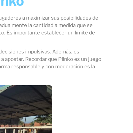
inko
jugadores a maximizar sus posibilidades de
adualmente la cantidad a medida que se
sto. Es importante establecer un límite de
decisiones impulsivas. Además, es
 a apostar. Recordar que Plinko es un juego
 forma responsable y con moderación es la