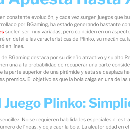
en constante evolución, y cada vez surgen juegos que bu
sarrollado por BGaming, ha estado generando bastante co
es
suelen ser muy variadas, pero coinciden en un aspecto: 
rá en detalle las características de Plinko, su mecánica, 
d en línea.
n de BGaming destaca por su diseño atractivo y su alto R
tienen una alta probabilidad de recuperar una parte consi
de la parte superior de una pirámide y esta se desplaza ha
es premios. El objetivo es que la bola caiga en una de las
 Juego Plinko: Simpl
 sencillez. No se requieren habilidades especiales ni est
número de líneas, y deja caer la bola. La aleatoriedad en e