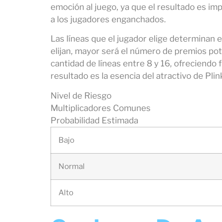
emoción al juego, ya que el resultado es im
a los jugadores enganchados.
Las líneas que el jugador elige determinan 
elijan, mayor será el número de premios pote
cantidad de líneas entre 8 y 16, ofreciendo 
resultado es la esencia del atractivo de Pli
Nivel de Riesgo
Multiplicadores Comunes
Probabilidad Estimada
Bajo
Normal
Alto