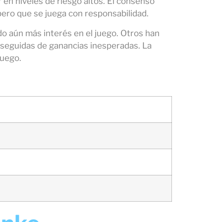
 en niveles de riesgo altos. El consenso
pero que se juega con responsabilidad.
o aún más interés en el juego. Otros han
 seguidas de ganancias inesperadas. La
juego.