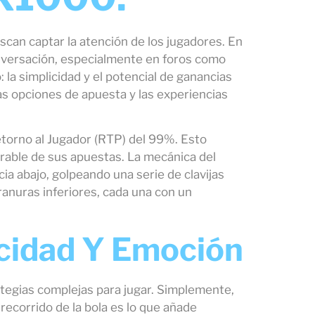
scan captar la atención de los jugadores. En
nversación, especialmente en foros como
la simplicidad y el potencial de ganancias
las opciones de apuesta y las experiencias
etorno al Jugador (RTP) del 99%. Esto
derable de sus apuestas. La mecánica del
cia abajo, golpeando una serie de clavijas
 ranuras inferiores, cada una con un
icidad Y Emoción
rategias complejas para jugar. Simplemente,
l recorrido de la bola es lo que añade