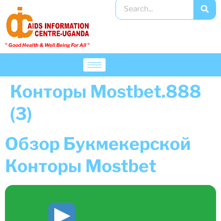
" Good Health & Well Being For All "​
Конторы Mostbet.888
(3)
Обзор Букмекерской
Конторы Mostbet