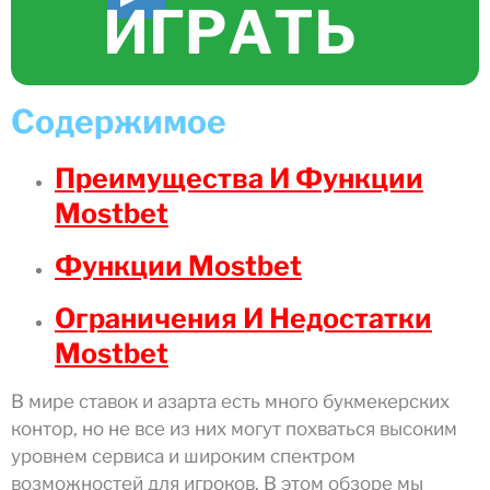
ИГРАТЬ
Содержимое
Преимущества И Функции
Mostbet
Функции Mostbet
Ограничения И Недостатки
Mostbet
В мире ставок и азарта есть много букмекерских
контор, но не все из них могут похваться высоким
уровнем сервиса и широким спектром
возможностей для игроков. В этом обзоре мы