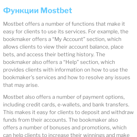
Функции Mostbet
Mostbet offers a number of functions that make it
easy for clients to use its services. For example, the
bookmaker offers a “My Account” section, which
allows clients to view their account balance, place
bets, and access their betting history. The
bookmaker also offers a “Help” section, which
provides clients with information on how to use the
bookmaker’s services and how to resolve any issues
that may arise.
Mostbet also offers a number of payment options,
including credit cards, e-wallets, and bank transfers.
This makes it easy for clients to deposit and withdraw
funds from their accounts. The bookmaker also
offers a number of bonuses and promotions, which
can help clients to increase their winnings and make