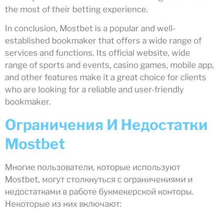
the most of their betting experience.
In conclusion, Mostbet is a popular and well-
established bookmaker that offers a wide range of
services and functions. Its official website, wide
range of sports and events, casino games, mobile app,
and other features make it a great choice for clients
who are looking for a reliable and user-friendly
bookmaker.
Ограничения И Недостатки
Mostbet
Многие пользователи, которые используют
Mostbet, могут столкнуться с ограничениями и
недостатками в работе букмекерской конторы.
Некоторые из них включают: