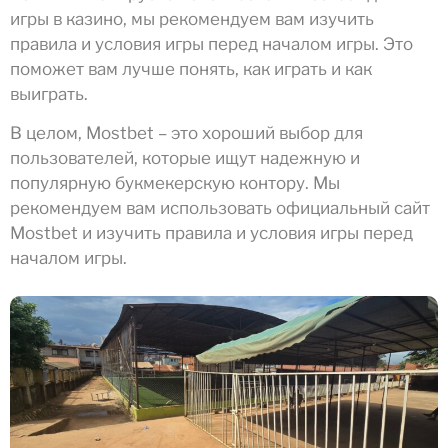
игры в казино, мы рекомендуем вам изучить
правила и условия игры перед началом игры. Это
поможет вам лучше понять, как играть и как
выиграть.
В целом, Mostbet – это хороший выбор для
пользователей, которые ищут надежную и
популярную букмекерскую контору. Мы
рекомендуем вам использовать официальный сайт
Mostbet и изучить правила и условия игры перед
началом игры.