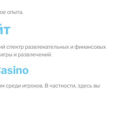
ое опыта.
йт
кий спектр развлекательных и финансовых
 игры и развлечений.
asino
 среди игроков. В частности, здесь вы