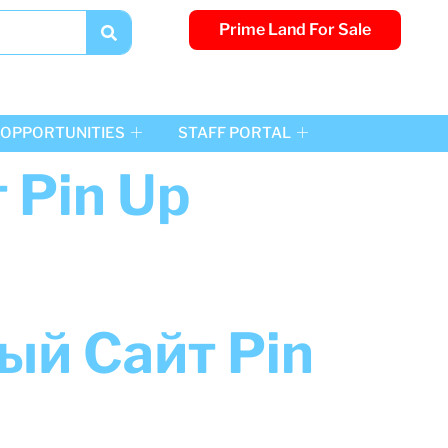
Prime Land For Sale
OPPORTUNITIES
STAFF PORTAL
 Pin Up
ый Сайт Pin