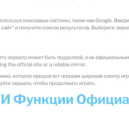
спользуя поисковые системы, такие как Google. Введит
 сайт” и получите список результатов. Выберите зерк
то зеркало может быть подделкой, а не официальным с
the official site or a reliable mirror.
азино, которое предлагает игрокам широкий спектр игр
уйте зеркало, чтобы продолжить играть.
 И Функции Официа