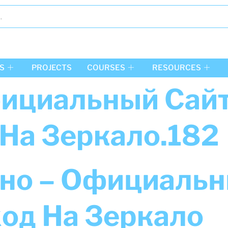
S
PROJECTS
COURSES
RESOURCES
ициальный Сайт
 На Зеркало.182
но – Официальн
ход На Зеркало