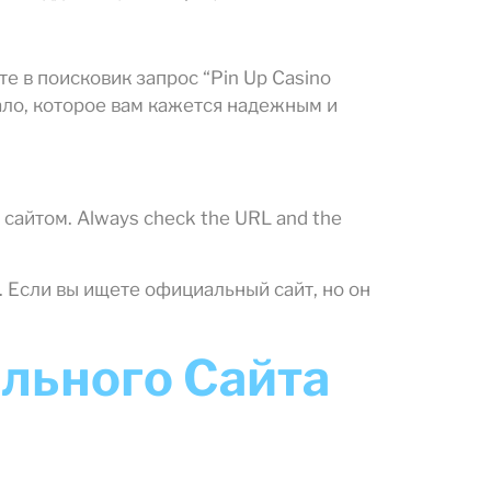
е в поисковик запрос “Pin Up Casino
ало, которое вам кажется надежным и
айтом. Always check the URL and the
. Если вы ищете официальный сайт, но он
льного Сайта