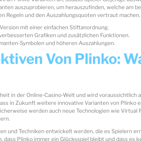
rianten auszuprobieren, um herauszufinden, welche am b
t den Regeln und den Auszahlungsquoten vertraut machen.
Version mit einer einfachen Stiftanordnung.
verbesserten Grafiken und zusätzlichen Funktionen.
iamanten-Symbolen und höheren Auszahlungen.
tiven Von Plinko: W
theit in der Online-Casino-Welt und wird voraussichtlich 
dass in Zukunft weitere innovative Varianten von Plinko 
cherweise werden auch neue Technologien wie Virtual R
ern.
en und Techniken entwickelt werden, die es Spielern e
n, dass Plinko immer ein Glücksspiel bleibt und dass es k