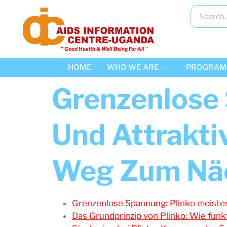
" Good Health & Well Being For All "​
HOME
WHO WE ARE
PROGRAM
Grenzenlose 
Und Attrakti
Weg Zum Näc
Grenzenlose Spannung: Plinko meister
Das Grundprinzip von Plinko: Wie funkt