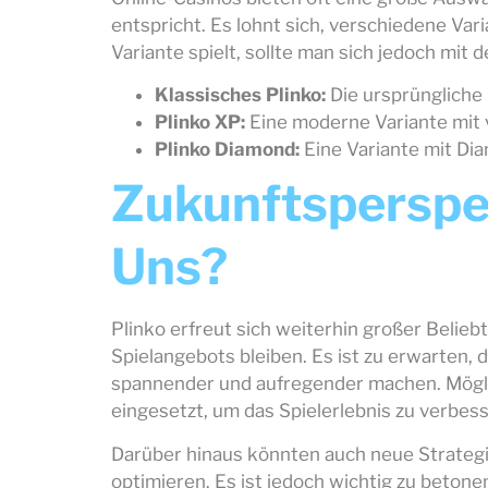
entspricht. Es lohnt sich, verschiedene Va
Variante spielt, sollte man sich jedoch mi
Klassisches Plinko:
Die ursprüngliche 
Plinko XP:
Eine moderne Variante mit 
Plinko Diamond:
Eine Variante mit D
Zukunftsperspek
Uns?
Plinko erfreut sich weiterhin großer Belieb
Spielangebots bleiben. Es ist zu erwarten, 
spannender und aufregender machen. Mögli
eingesetzt, um das Spielerlebnis zu verbess
Darüber hinaus könnten auch neue Strategi
optimieren. Es ist jedoch wichtig zu betone