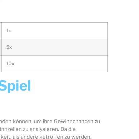
1x
5x
10x
Spiel
nwenden können, um ihre Gewinnchancen zu
nnzellen zu analysieren. Da die
keit, als andere getroffen zu werden.