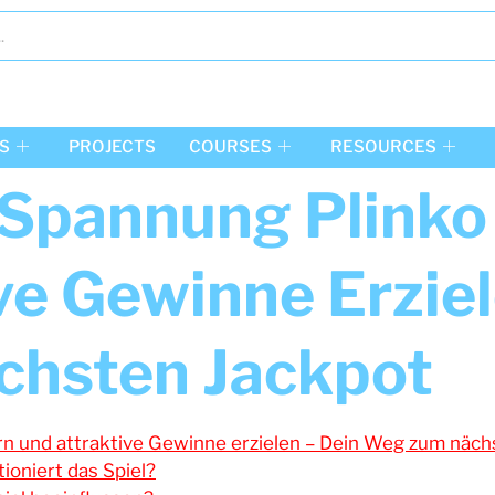
S
PROJECTS
COURSES
RESOURCES
Spannung Plinko
ve Gewinne Erziel
hsten Jackpot
n und attraktive Gewinne erzielen – Dein Weg zum näch
ioniert das Spiel?