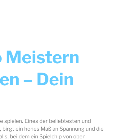
o Meistern
en – Dein
le spielen. Eines der beliebtesten und
nt, birgt ein hohes Maß an Spannung und die
lls, bei dem ein Spielchip von oben