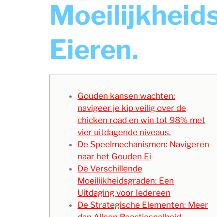
Moeilijkhei
Eieren.
Gouden kansen wachten:
navigeer je kip veilig over de
chicken road en win tot 98% met
vier uitdagende niveaus.
De Speelmechanismen: Navigeren
naar het Gouden Ei
De Verschillende
Moeilijkheidsgraden: Een
Uitdaging voor Iedereen
De Strategische Elementen: Meer