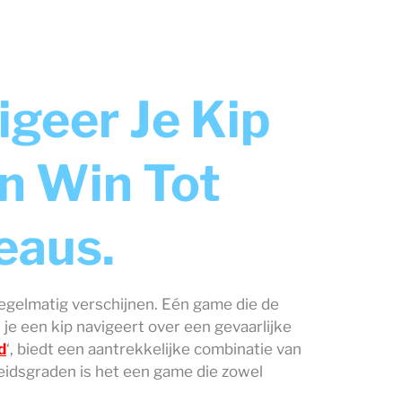
geer Je Kip
n Win Tot
eaus.
regelmatig verschijnen. Eén game die de
 je een kip navigeert over een gevaarlijke
d
‘, biedt een aantrekkelijke combinatie van
heidsgraden is het een game die zowel