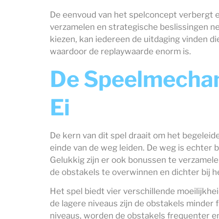
De eenvoud van het spelconcept verbergt e
verzamelen en strategische beslissingen ne
kiezen, kan iedereen de uitdaging vinden die
waardoor de replaywaarde enorm is.
De Speelmechan
Ei
De kern van dit spel draait om het begeleide
einde van de weg leiden. De weg is echter b
Gelukkig zijn er ook bonussen te verzamele
de obstakels te overwinnen en dichter bij 
Het spel biedt vier verschillende moeilijkh
de lagere niveaus zijn de obstakels minder
niveaus, worden de obstakels frequenter en