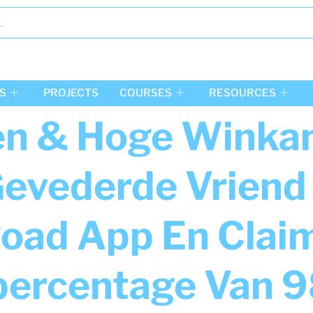
S
PROJECTS
COURSES
RESOURCES
en & Hoge Winka
Gevederde Vriend 
oad App En Clai
percentage Van 