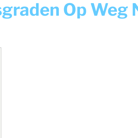
dsgraden Op Weg 