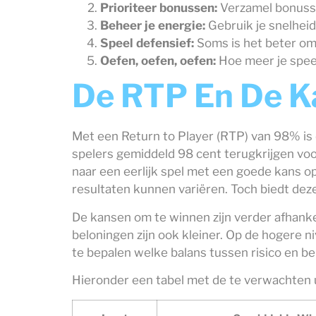
Prioriteer bonussen:
Verzamel bonussen
Beheer je energie:
Gebruik je snelheid
Speel defensief:
Soms is het beter om
Oefen, oefen, oefen:
Hoe meer je speelt
De RTP En De K
Met een Return to Player (RTP) van 98% is d
spelers gemiddeld 98 cent terugkrijgen voor
naar een eerlijk spel met een goede kans op
resultaten kunnen variëren. Toch biedt dez
De kansen om te winnen zijn verder afhankel
beloningen zijn ook kleiner. Op de hogere ni
te bepalen welke balans tussen risico en be
Hieronder een tabel met de te verwachten u