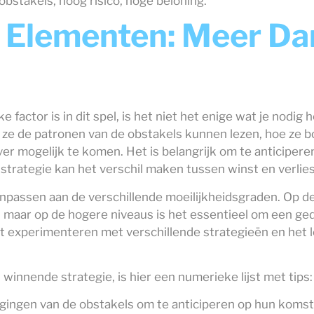
bstakels, hoog risico, hoge beloning.
 Elementen: Meer Da
 factor is in dit spel, is het niet het enige wat je nodig
e ze de patronen van de obstakels kunnen lezen, hoe ze
r mogelijk te komen. Het is belangrijk om te anticiperen
trategie kan het verschil maken tussen winst en verlies
passen aan de verschillende moeilijkheidsgraden. Op de
maar op de hogere niveaus is het essentieel om een gede
 experimenteren met verschillende strategieën en het ler
winnende strategie, is hier een numerieke lijst met tips:
ingen van de obstakels om te anticiperen op hun komst