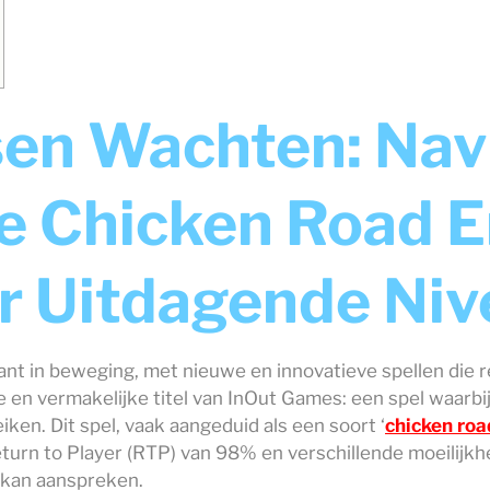
en Wachten: Navi
De Chicken Road E
 Uitdagende Niv
tant in beweging, met nieuwe en innovatieve spellen die 
ke en vermakelijke titel van InOut Games: een spel waarbij
ken. Dit spel, vaak aangeduid als een soort ‘
chicken roa
eturn to Player (RTP) van 98% en verschillende moeilijk
 kan aanspreken.