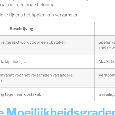
maar ook een hoge beloning.
e je tijdens het spelen kan verzamelen:
Beschrijving
s je geraakt wordt door een obstakel.
Speler k
spel te v
 kip tijdelijk.
Maakt he
ontvangt voor het verzamelen van andere
Verhoogt 
n.
ing tegen één obstakel.
Beveiligt
e Moeilijkheidsgrade