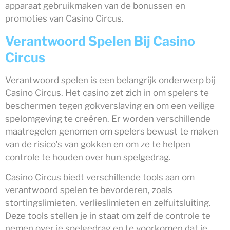
apparaat gebruikmaken van de bonussen en
promoties van Casino Circus.
Verantwoord Spelen Bij Casino
Circus
Verantwoord spelen is een belangrijk onderwerp bij
Casino Circus. Het casino zet zich in om spelers te
beschermen tegen gokverslaving en om een veilige
spelomgeving te creëren. Er worden verschillende
maatregelen genomen om spelers bewust te maken
van de risico’s van gokken en om ze te helpen
controle te houden over hun spelgedrag.
Casino Circus biedt verschillende tools aan om
verantwoord spelen te bevorderen, zoals
stortingslimieten, verlieslimieten en zelfuitsluiting.
Deze tools stellen je in staat om zelf de controle te
nemen over je spelgedrag en te voorkomen dat je