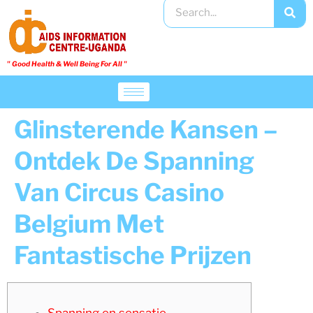
" Good Health & Well Being For All "​
Glinsterende Kansen –
Ontdek De Spanning
Van Circus Casino
Belgium Met
Fantastische Prijzen