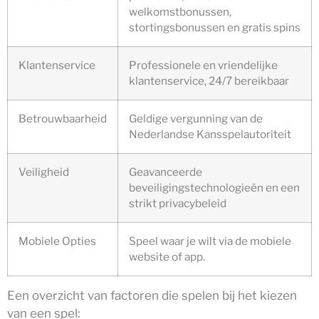
welkomstbonussen,
stortingsbonussen en gratis spins
Klantenservice
Professionele en vriendelijke
klantenservice, 24/7 bereikbaar
Betrouwbaarheid
Geldige vergunning van de
Nederlandse Kansspelautoriteit
Veiligheid
Geavanceerde
beveiligingstechnologieën en een
strikt privacybeleid
Mobiele Opties
Speel waar je wilt via de mobiele
website of app.
Een overzicht van factoren die spelen bij het kiezen
van een spel: