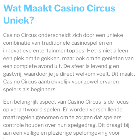
Wat Maakt Casino Circus
Uniek?
Casino Circus onderscheidt zich door een unieke
combinatie van traditionele casinospellen en
innovatieve entertainmentopties. Het is niet alleen
een plek om te gokken, maar ook om te genieten van
een complete avond uit. De sfeer is levendig en
gastvrij, waardoor je je direct welkom voelt. Dit maakt
Casino Circus aantrekkelijk voor zowel ervaren
spelers als beginners.
Een belangrijk aspect van Casino Circus is de focus
op verantwoord spelen. Er worden verschillende
maatregelen genomen om te zorgen dat spelers
controle houden over hun spelgedrag. Dit draagt bij
aan een veilige en plezierige spelomgeving voor