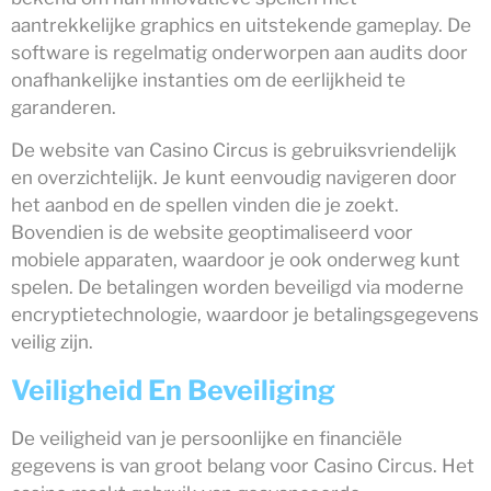
aantrekkelijke graphics en uitstekende gameplay. De
software is regelmatig onderworpen aan audits door
onafhankelijke instanties om de eerlijkheid te
garanderen.
De website van Casino Circus is gebruiksvriendelijk
en overzichtelijk. Je kunt eenvoudig navigeren door
het aanbod en de spellen vinden die je zoekt.
Bovendien is de website geoptimaliseerd voor
mobiele apparaten, waardoor je ook onderweg kunt
spelen. De betalingen worden beveiligd via moderne
encryptietechnologie, waardoor je betalingsgegevens
veilig zijn.
Veiligheid En Beveiliging
De veiligheid van je persoonlijke en financiële
gegevens is van groot belang voor Casino Circus. Het