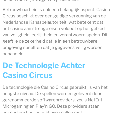
Betrouwbaarheid is ook een belangrijk aspect. Casino
Circus beschikt over een geldige vergunning van de
Nederlandse Kansspelautoriteit, wat betekent dat
het casino aan strenge eisen voldoet op het gebied
van veiligheid, eerlijkheid en verantwoord spelen. Dit
geeft je de zekerheid dat je in een betrouwbare
omgeving speelt en dat je gegevens veilig worden
behandeld.
De Technologie Achter
Casino Circus
De technologie die Casino Circus gebruikt, is van het
hoogste niveau. De spellen worden geleverd door
gerenommeerde softwareproviders, zoals NetEnt,
Microgaming en Play’n GO. Deze providers staan
bekend om hun innovatieve spellen met