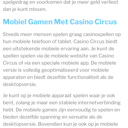
spelgedrag en voorkomen dat je meer geld verliest
dan je kunt missen.
Mobiel Gamen Met Casino Circus
Steeds meer mensen spelen graag casinospellen op
hun mobiele telefoon of tablet. Casino Circus biedt
een uitstekende mobiele ervaring aan. Je kunt de
spellen spelen via de mobiele website van Casino
Circus of via een speciale mobiele app. De mobiele
versie is volledig geoptimaliseerd voor mobiele
apparaten en biedt dezelfde functionaliteit als de
desktopversie.
Je kunt op je mobiele apparaat spelen waar je ook
bent, zolang je maar een stabiele internetverbinding
hebt. De mobiele games zijn eenvoudig te spelen en
bieden dezelfde spanning en sensatie als de
desktopversie. Bovendien kun je ook op je mobiele