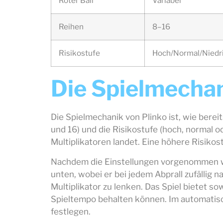
Roter Ball
Variabel
Reihen
8–16
Risikostufe
Hoch/Normal/Niedr
Die Spielmechan
Die Spielmechanik von Plinko ist, wie berei
und 16) und die Risikostufe (hoch, normal od
Multiplikatoren landet. Eine höhere Risikos
Nachdem die Einstellungen vorgenommen wurd
unten, wobei er bei jedem Abprall zufällig na
Multiplikator zu lenken. Das Spiel bietet s
Spieltempo behalten können. Im automatisc
festlegen.