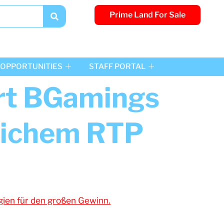
Prime Land For Sale
OPPORTUNITIES
STAFF PORTAL
ert BGamings
lichem RTP
gien für den großen Gewinn.