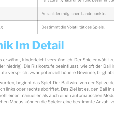
Fällt zufällig nach unten und bestimmt 
Anzahl der möglichen Landepunkte.
ig
Bestimmt die Volatilität des Spiels.
ik Im Detail
ts erwähnt, kinderleicht verständlich. Der Spieler wählt 
er niedrig). Die Risikostufe beeinflusst, wie oft der Ball
tufe verspricht zwar potenziell höhere Gewinne, birgt abe
en, beginnt das Spiel. Der Ball wird von der Spitze de
ch links oder rechts abdriftet. Das Ziel ist es, den Ball i
owohl einen manuellen als auch einen automatischen Modus
hen Modus können die Spieler eine bestimmte Anzahl vo