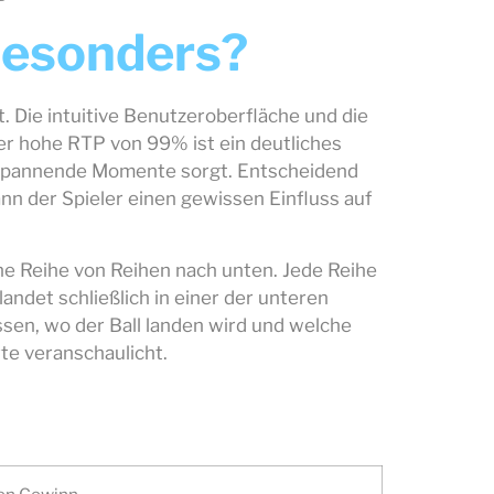
Besonders?
. Die intuitive Benutzeroberfläche und die
er hohe RTP von 99% ist ein deutliches
ür spannende Momente sorgt. Entscheidend
ann der Spieler einen gewissen Einfluss auf
eine Reihe von Reihen nach unten. Jede Reihe
landet schließlich in einer der unteren
ssen, wo der Ball landen wird und welche
rte veranschaulicht.