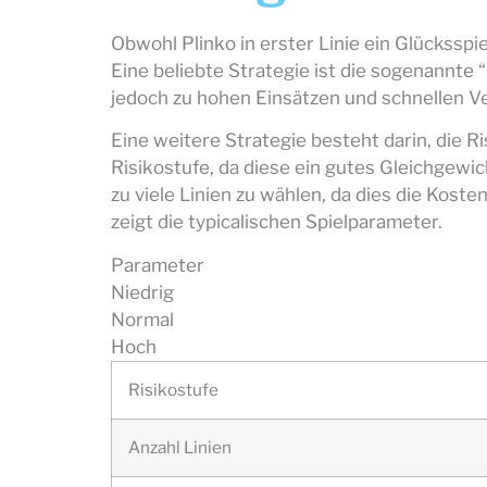
Obwohl Plinko in erster Linie ein Glücksspi
Eine beliebte Strategie ist die sogenannte 
jedoch zu hohen Einsätzen und schnellen Ve
Eine weitere Strategie besteht darin, die R
Risikostufe, da diese ein gutes Gleichgewi
zu viele Linien zu wählen, da dies die Kos
zeigt die typicalischen Spielparameter.
Parameter
Niedrig
Normal
Hoch
Risikostufe
Anzahl Linien