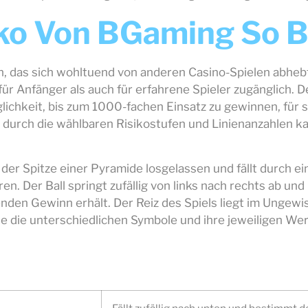
ko Von BGaming So 
n, das sich wohltuend von anderen Casino-Spielen abhebt
r Anfänger als auch für erfahrene Spieler zugänglich. D
öglichkeit, bis zum 1000-fachen Einsatz zu gewinnen, f
t – durch die wählbaren Risikostufen und Linienanzahlen k
on der Spitze einer Pyramide losgelassen und fällt durch 
n. Der Ball springt zufällig von links nach rechts ab und 
nden Gewinn erhält. Der Reiz des Spiels liegt im Ungewi
die die unterschiedlichen Symbole und ihre jeweiligen We