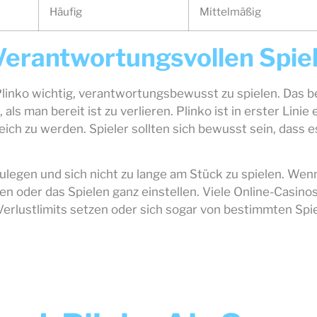
Häufig
Mittelmäßig
Verantwortungsvollen Spie
 Plinko wichtig, verantwortungsbewusst zu spielen. Das b
ls man bereit ist zu verlieren. Plinko ist in erster Linie 
ich zu werden. Spieler sollten sich bewusst sein, dass 
ulegen und sich nicht zu lange am Stück zu spielen. Wenn
chen oder das Spielen ganz einstellen. Viele Online-Casinos
 Verlustlimits setzen oder sich sogar von bestimmten Sp