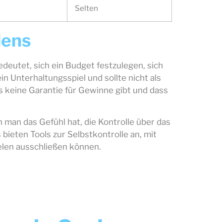
Selten
lens
edeutet, sich ein Budget festzulegen, sich
ein Unterhaltungsspiel und sollte nicht als
es keine Garantie für Gewinne gibt und dass
 man das Gefühl hat, die Kontrolle über das
 bieten Tools zur Selbstkontrolle an, mit
ielen ausschließen können.