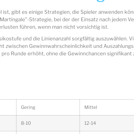
el ist, gibt es einige Strategien, die Spieler anwenden 
“Martingale”-Strategie, bei der der Einsatz nach jedem V
rlusten führen, wenn man nicht vorsichtig ist.
isikostufe und die Linienanzahl sorgfältig auszuwählen. V
cht zwischen Gewinnwahrscheinlichkeit und Auszahlungspo
ten pro Runde erhöht, ohne die Gewinnchancen signifikant
Gering
Mittel
8-10
12-14