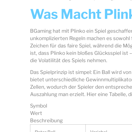
Was Macht Plin
BGaming hat mit Plinko ein Spiel geschaffe
unkomplizierten Regeln machen es sowohl fü
Zeichen für das faire Spiel, während die M
ist, dass Plinko kein bloßes Glücksspiel is
die Volatilität des Spiels nehmen.
Das Spielprinzip ist simpel: Ein Ball wird v
bietet unterschiedliche Gewinnmultiplikatore
Zellen, wodurch der Spieler den entspreche
Auszahlung man erzielt. Hier eine Tabelle, 
Symbol
Wert
Beschreibung