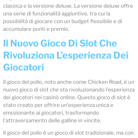
classica e la versione deluxe. La versione deluxe offre
una serie di funzionalità aggiuntive, tra cui la
possibilità di giocare con un budget flessibile e di
accumulare punti e premio.
Il Nuovo Gioco Di Slot Che
Rivoluziona L’esperienza Dei
Giocatori
Il gioco del pollo, noto anche come Chicken Road, è un
nuovo gioco di slot che sta rivoluzionando l’esperienza
dei giocatori nei casinò online. Questo gioco di slot è
stato creato per offrire un’esperienza unica e
emozionante ai giocatori, trasformando
l’attraversamento delle galline in vincite.
Il gioco del pollo è un gioco di slot tradizionale, ma con