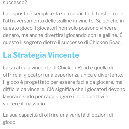
successo?
La risposta è semplice: la sua capacità di trasformare
l’attraversamento delle galline in vincite. Sì, perché in
questo gioco, i giocatori non solo possono vincere
denaro, ma anche divertirsi giocando con le galline. È
questo il segreto dietro il successo di Chicken Road.
La Strategia Vincente
La strategia vincente di Chicken Road è quella di
offrire ai giocatori una esperienza unica e divertente.
Il gioco è progettato per essere facile da giocare, ma
difficile da vincere. Ciò significa che i giocatori devono
lavorare sodo per raggiungere i loro obiettivi e
vincere il massimo.
La sua capacità di offrire una varietà di opzioni di
gioco