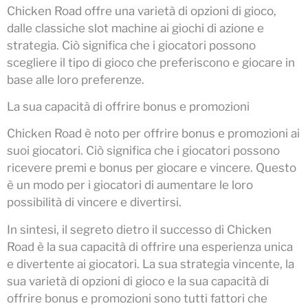
Chicken Road offre una varietà di opzioni di gioco,
dalle classiche slot machine ai giochi di azione e
strategia. Ciò significa che i giocatori possono
scegliere il tipo di gioco che preferiscono e giocare in
base alle loro preferenze.
La sua capacità di offrire bonus e promozioni
Chicken Road è noto per offrire bonus e promozioni ai
suoi giocatori. Ciò significa che i giocatori possono
ricevere premi e bonus per giocare e vincere. Questo
è un modo per i giocatori di aumentare le loro
possibilità di vincere e divertirsi.
In sintesi, il segreto dietro il successo di Chicken
Road è la sua capacità di offrire una esperienza unica
e divertente ai giocatori. La sua strategia vincente, la
sua varietà di opzioni di gioco e la sua capacità di
offrire bonus e promozioni sono tutti fattori che