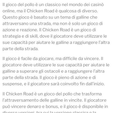
Il gioco del pollo è un classico nel mondo dei casinò
online, ma il Chicken Road è qualcosa di diverso.
Questo gioco è basato su un tema di galline che
attraversano una strada, ma non è solo un gioco di
azione e reazione. Il Chicken Road è un gioco di
strategia e di skill, dove il giocatore deve utilizzare le
sue capacità per aiutare le galline a raggiungere l’altra
parte della strada.
Il gioco è facile da giocare, ma difficile da vincere. Il
giocatore deve utilizzare le sue capacità per aiutare le
galline a superare gli ostacoli e a raggiungere l’altra
parte della strada. Il gioco è pieno di azione e di
suspense, e il giocatore sarà coinvolto fin dall’inizio.
Il Chicken Road è un gioco del pollo che trasforma
l’attraversamento delle galline in vincite. Il giocatore
può vincere denaro e bonus, e il gioco è disponibile in
diverse versioni, tra cui la versione classica e la