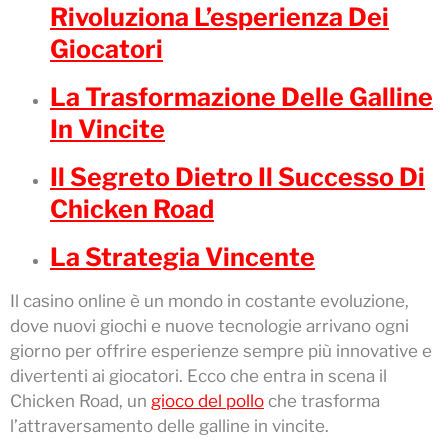
Rivoluziona L’esperienza Dei
Giocatori
La Trasformazione Delle Galline
In Vincite
Il Segreto Dietro Il Successo Di
Chicken Road
La Strategia Vincente
Il casino online è un mondo in costante evoluzione,
dove nuovi giochi e nuove tecnologie arrivano ogni
giorno per offrire esperienze sempre più innovative e
divertenti ai giocatori. Ecco che entra in scena il
Chicken Road, un
gioco del pollo
che trasforma
l’attraversamento delle galline in vincite.