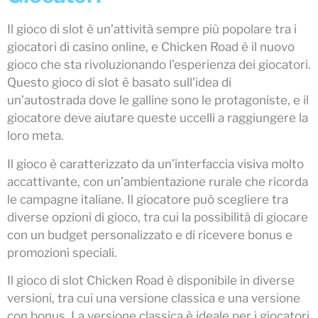
Il gioco di slot è un’attività sempre più popolare tra i
giocatori di casino online, e Chicken Road è il nuovo
gioco che sta rivoluzionando l’esperienza dei giocatori.
Questo gioco di slot è basato sull’idea di
un’autostrada dove le galline sono le protagoniste, e il
giocatore deve aiutare queste uccelli a raggiungere la
loro meta.
Il gioco è caratterizzato da un’interfaccia visiva molto
accattivante, con un’ambientazione rurale che ricorda
le campagne italiane. Il giocatore può scegliere tra
diverse opzioni di gioco, tra cui la possibilità di giocare
con un budget personalizzato e di ricevere bonus e
promozioni speciali.
Il gioco di slot Chicken Road è disponibile in diverse
versioni, tra cui una versione classica e una versione
con bonus. La versione classica è ideale per i giocatori