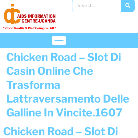
" Good Health & Well Being For All "​
Chicken Road – Slot Di
Casin Online Che
Trasforma
Lattraversamento Delle
Galline In Vincite.1607
Chicken Road – Slot Di