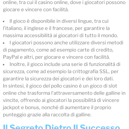
online, tra cui il casino online, dove i giocatori possono
giocare e vincere con facilità.
Il gioco è disponibile in diversi lingue, tra cui
l’italiano, il inglese e il francese, per garantire la
massima accessibilità ai giocatori di tutto il mondo.
I giocatori possono anche utilizzare diversi metodi
di pagamento, come ad esempio carte di credito,
PayPal e altri, per giocare e vincere con facilità.
Inoltre, il gioco include una serie di funzionalità di
sicurezza, come ad esempio la crittografia SSL, per
garantire la sicurezza dei giocatori e dei loro dati.
In sintesi, il gioco del pollo casino è un gioco di slot
online che trasforma l’attraversamento delle galline in
vincite, offrendo ai giocatori la possibilità di vincere
jackpot e bonus, nonché di aumentare il proprio
punteggio grazie alla raccolta di galline.
Il Segreto Dietro Il Successo