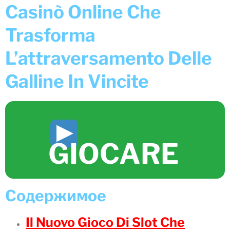
Casinò Online Che
Trasforma
L’attraversamento Delle
Galline In Vincite
GIOCARE
Содержимое
Il Nuovo Gioco Di Slot Che