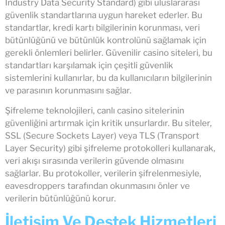
Industry Data Security Standard) gibi uluslararası
güvenlik standartlarına uygun hareket ederler. Bu
standartlar, kredi kartı bilgilerinin korunması, veri
bütünlüğünü ve bütünlük kontrolünü sağlamak için
gerekli önlemleri belirler. Güvenilir casino siteleri, bu
standartları karşılamak için çeşitli güvenlik
sistemlerini kullanırlar, bu da kullanıcıların bilgilerinin
ve parasının korunmasını sağlar.
Şifreleme teknolojileri, canlı casino sitelerinin
güvenliğini artırmak için kritik unsurlardır. Bu siteler,
SSL (Secure Sockets Layer) veya TLS (Transport
Layer Security) gibi şifreleme protokolleri kullanarak,
veri akışı sırasında verilerin güvende olmasını
sağlarlar. Bu protokoller, verilerin şifrelenmesiyle,
eavesdroppers tarafından okunmasını önler ve
verilerin bütünlüğünü korur.
İletişim Ve Destek Hizmetleri