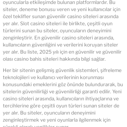
oyuncularla etkileşimde bulunan platformlardır. Bu
siteler, deneme bonusu veren ve yeni kullanıcılar için
özel teklifler sunan güvenilir casino siteleri arasında
yer alır. Slot casino siteleri ile birlikte, çeşitli oyun
türlerini sunan bu siteler, oyuncuların deneyimini
zenginleştirir. En güvenilir casino siteleri arasında,
kullanıcıların güvenliğini ve verilerini koruyan siteler
yer alır. Bu liste, 2025 yılı için en güvenilir ve güvenilir
olası casino bahis siteleri hakkında bilgi sağlar.
Her bir sitenin gelişmiş güvenlik sistemleri, şifreleme
teknolojileri ve kullanıcı verilerinin korunması
konusundaki emeklerini göz önünde bulundurarak, bu
sitelerin güvenilirliği ve güvenilirliği garanti edilir. Yeni
casino siteleri arasında, kullanıcıların ihtiyaçlarına ve
tercihlerine göre çeşitli oyun türleri sunan siteler de
yer alır. Bu siteler, oyuncuların deneyimini
zenginleştirmek ve yeni oyunlarla ilgilenmek için
sürekli olarak yenilikler sunar.