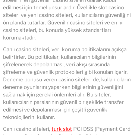
edilmesi için temel unsurlardır. Özellikle slot casino
siteleri ve yeni casino siteleri, kullanıcıların güvenliğini
ön planda tutarlar. Güvenilir casino siteleri ve en iyi
casino siteleri, bu konuda yüksek standartları
korumaktadır.
Canlı casino siteleri, veri koruma politikalarını açıkça
belirtirler. Bu politikalar, kullanıcıların bilgilerinin
şifrelenerek depolanması, veri akışı sırasında
şifreleme ve güvenlik protokolleri gibi konuları içerir.
Deneme bonusu veren casino siteleri de, kullanıcıların
deneme oyunlarını yaparken bilgilerinin güvenliğini
sağlamak için gerekli önlemleri alır. Bu siteler,
kullanıcıların paralarının güvenli bir şekilde transfer
edilmesi ve depolanması için çeşitli güvenlik
teknolojilerini kullanır.
Canlı casino siteleri,
turk slot
PCI DSS (Payment Card