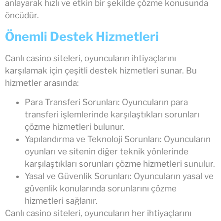
anlayarak hızlı ve etkin bir şekilde çözme konusunda
öncüdür.
Önemli Destek Hizmetleri
Canlı casino siteleri, oyuncuların ihtiyaçlarını
karşılamak için çeşitli destek hizmetleri sunar. Bu
hizmetler arasında:
Para Transferi Sorunları: Oyuncuların para
transferi işlemlerinde karşılaştıkları sorunları
çözme hizmetleri bulunur.
Yapılandırma ve Teknoloji Sorunları: Oyuncuların
oyunları ve sitenin diğer teknik yönlerinde
karşılaştıkları sorunları çözme hizmetleri sunulur.
Yasal ve Güvenlik Sorunları: Oyuncuların yasal ve
güvenlik konularında sorunlarını çözme
hizmetleri sağlanır.
Canlı casino siteleri, oyuncuların her ihtiyaçlarını