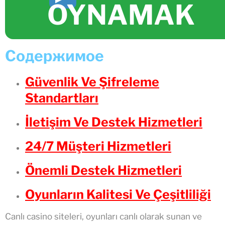
OYNAMAK
Содержимое
Güvenlik Ve Şifreleme
Standartları
İletişim Ve Destek Hizmetleri
24/7 Müşteri Hizmetleri
Önemli Destek Hizmetleri
Oyunların Kalitesi Ve Çeşitliliği
Canlı casino siteleri, oyunları canlı olarak sunan ve