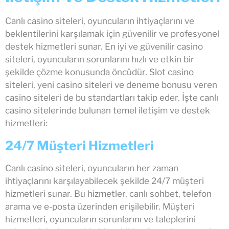
Canlı casino siteleri, oyuncuların ihtiyaçlarını ve
beklentilerini karşılamak için güvenilir ve profesyonel
destek hizmetleri sunar. En iyi ve güvenilir casino
siteleri, oyuncuların sorunlarını hızlı ve etkin bir
şekilde çözme konusunda öncüdür. Slot casino
siteleri, yeni casino siteleri ve deneme bonusu veren
casino siteleri de bu standartları takip eder. İşte canlı
casino sitelerinde bulunan temel iletişim ve destek
hizmetleri:
24/7 Müşteri Hizmetleri
Canlı casino siteleri, oyuncuların her zaman
ihtiyaçlarını karşılayabilecek şekilde 24/7 müşteri
hizmetleri sunar. Bu hizmetler, canlı sohbet, telefon
arama ve e-posta üzerinden erişilebilir. Müşteri
hizmetleri, oyuncuların sorunlarını ve taleplerini