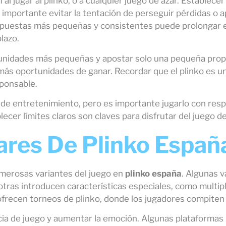
 al jugar al plinko, o a cualquier juego de azar. Establec
s importante evitar la tentación de perseguir pérdidas o 
apuestas más pequeñas y consistentes puede prolongar e
lazo.
n unidades más pequeñas y apostar solo una pequeña propo
 más oportunidades de ganar. Recordar que el plinko es un
ponsable.
 de entretenimiento, pero es importante jugarlo con res
blecer límites claros son claves para disfrutar del juego 
ares De Plinko Españ
umerosas variantes del juego en
plinko españa
. Algunas v
tras introducen características especiales, como multip
ofrecen torneos de plinko, donde los jugadores compite
cia de juego y aumentar la emoción. Algunas plataformas 