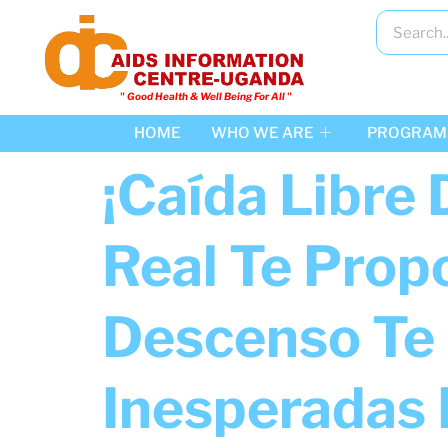
" Good Health & Well Being For All "​
HOME
WHO WE ARE
PROGRAM
¡Caída Libre
Real Te Prop
Descenso Te
Inesperadas