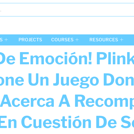
S
PROJECTS
COURSES
RESOURCES
 De Emoción! Plin
one Un Juego Do
 Acerca A Recom
 En Cuestión De 