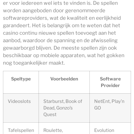
er voor iedereen wel iets te vinden is. De spellen
worden aangeboden door gerenommeerde
softwareproviders, wat de kwaliteit en eerlijkheid
garandeert. Het is belangrijk om te weten dat het
casino continu nieuwe spellen toevoegt aan het
aanbod, waardoor de spanning en de afwisseling
gewaarborgd blijven. De meeste spellen zijn ook
beschikbaar op mobiele apparaten, wat het gokken
nog toegankelijker maakt.
Speltype
Voorbeelden
Software
Provider
Videoslots
Starburst, Book of
NetEnt, Play’n
Dead, Gonzo’s
GO
Quest
Tafelspellen
Roulette,
Evolution