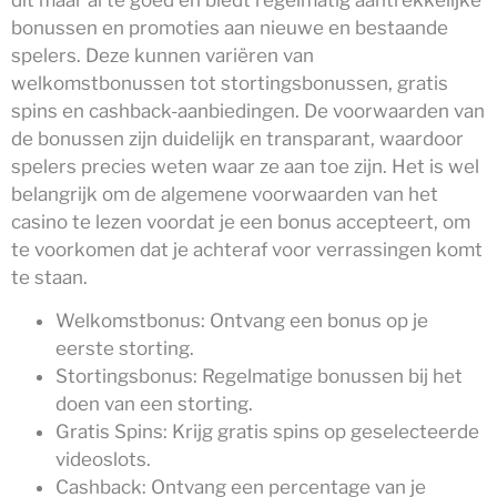
bonussen en promoties aan nieuwe en bestaande
spelers. Deze kunnen variëren van
welkomstbonussen tot stortingsbonussen, gratis
spins en cashback-aanbiedingen. De voorwaarden van
de bonussen zijn duidelijk en transparant, waardoor
spelers precies weten waar ze aan toe zijn. Het is wel
belangrijk om de algemene voorwaarden van het
casino te lezen voordat je een bonus accepteert, om
te voorkomen dat je achteraf voor verrassingen komt
te staan.
Welkomstbonus: Ontvang een bonus op je
eerste storting.
Stortingsbonus: Regelmatige bonussen bij het
doen van een storting.
Gratis Spins: Krijg gratis spins op geselecteerde
videoslots.
Cashback: Ontvang een percentage van je