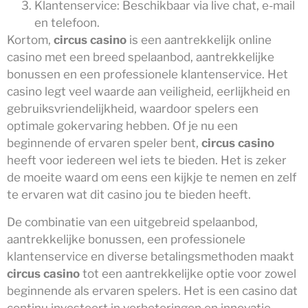
Klantenservice: Beschikbaar via live chat, e-mail
en telefoon.
Kortom,
circus casino
is een aantrekkelijk online
casino met een breed spelaanbod, aantrekkelijke
bonussen en een professionele klantenservice. Het
casino legt veel waarde aan veiligheid, eerlijkheid en
gebruiksvriendelijkheid, waardoor spelers een
optimale gokervaring hebben. Of je nu een
beginnende of ervaren speler bent,
circus casino
heeft voor iedereen wel iets te bieden. Het is zeker
de moeite waard om eens een kijkje te nemen en zelf
te ervaren wat dit casino jou te bieden heeft.
De combinatie van een uitgebreid spelaanbod,
aantrekkelijke bonussen, een professionele
klantenservice en diverse betalingsmethoden maakt
circus casino
tot een aantrekkelijke optie voor zowel
beginnende als ervaren spelers. Het is een casino dat
continu investeert in verbeteringen en innovatie,