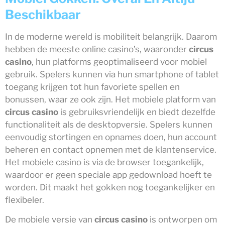
Beschikbaar
In de moderne wereld is mobiliteit belangrijk. Daarom
hebben de meeste online casino’s, waaronder
circus
casino
, hun platforms geoptimaliseerd voor mobiel
gebruik. Spelers kunnen via hun smartphone of tablet
toegang krijgen tot hun favoriete spellen en
bonussen, waar ze ook zijn. Het mobiele platform van
circus casino
is gebruiksvriendelijk en biedt dezelfde
functionaliteit als de desktopversie. Spelers kunnen
eenvoudig stortingen en opnames doen, hun account
beheren en contact opnemen met de klantenservice.
Het mobiele casino is via de browser toegankelijk,
waardoor er geen speciale app gedownload hoeft te
worden. Dit maakt het gokken nog toegankelijker en
flexibeler.
De mobiele versie van
circus casino
is ontworpen om