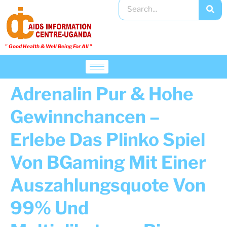
" Good Health & Well Being For All "​
Adrenalin Pur & Hohe
Gewinnchancen –
Erlebe Das Plinko Spiel
Von BGaming Mit Einer
Auszahlungsquote Von
99% Und