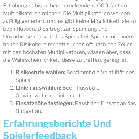
Erhöhungen bis zu beeindruckenden 1000-fachen
Multiplikatoren reichen. Die Multiplikatoren werden
zufällig generiert, und es gibt keine Möglichkeit, sie zu
beeinflussen. Dies trägt zur Spannung und
Unvorhersehbarkeit des Spiels bei. Spieler mit einem
hohen Risikobereitschaft suchen oft nach den Zellen
mit den höchsten Multiplikatoren, wissen aber, dass
die Wahrscheinlichkeit, diese zu treffen, gering ist.
Risikostufe wählen:
Bestimmt die Volatilität des
Spiels.
Linien auswählen:
Beeinflusst die
Gewinnwahrscheinlichkeit.
Einsatzhöhe festlegen:
Passt den Einsatz an das
Budget an.
Erfahrungsberichte Und
Spielerfeedback