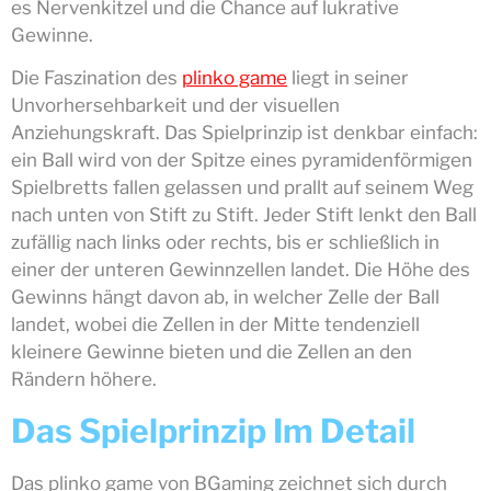
es Nervenkitzel und die Chance auf lukrative
Gewinne.
Die Faszination des
plinko game
liegt in seiner
Unvorhersehbarkeit und der visuellen
Anziehungskraft. Das Spielprinzip ist denkbar einfach:
ein Ball wird von der Spitze eines pyramidenförmigen
Spielbretts fallen gelassen und prallt auf seinem Weg
nach unten von Stift zu Stift. Jeder Stift lenkt den Ball
zufällig nach links oder rechts, bis er schließlich in
einer der unteren Gewinnzellen landet. Die Höhe des
Gewinns hängt davon ab, in welcher Zelle der Ball
landet, wobei die Zellen in der Mitte tendenziell
kleinere Gewinne bieten und die Zellen an den
Rändern höhere.
Das Spielprinzip Im Detail
Das plinko game von BGaming zeichnet sich durch