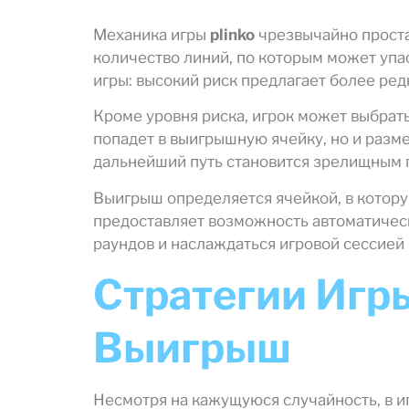
Механика игры
plinko
чрезвычайно проста.
количество линий, по которым может упас
игры: высокий риск предлагает более ред
Кроме уровня риска, игрок может выбрать
попадет в выигрышную ячейку, но и разме
дальнейший путь становится зрелищным 
Выигрыш определяется ячейкой, в котору
предоставляет возможность автоматическ
раундов и наслаждаться игровой сессией 
Стратегии Игр
Выигрыш
Несмотря на кажущуюся случайность, в и