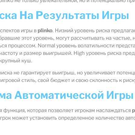
linko не только увлекательной, но и потенциально пр
ска На Результаты Игры
аспектов игры в
plinko
. Низкий уровень риска предлага
равшие этот уровень, могут рассчитывать на частые,
ться процессом. Normal уровень волатильности предст
астоту и размер выигрышей. High уровень риска пред
 крупный куш.
риска не гарантирует выигрыш, но увеличивает потен
игровой стиль, свой бюджет и свою склонность к риск
а Автоматической Игры (
я функция, которая позволяет игрокам наслаждаться
p
игрок может установить определенное количество авт