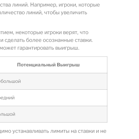
ства линий. Например, игроки, которые
оличество линий, чтобы увеличить
тием, некоторые игроки верят, что
 сделать более осознанные ставки.
не может гарантировать выигрыш.
Потенциальный Выигрыш
ебольшой
редний
ольшой
димо устанавливать лимиты на ставки и не