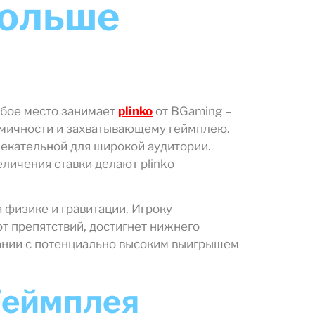
Больше
обое место занимает
plinko
от BGaming –
намичности и захватывающему геймплею.
влекательной для широкой аудитории.
еличения ставки делают plinko
а физике и гравитации. Игроку
т препятствий, достигнет нижнего
тании с потенциально высоким выигрышем
 Геймплея