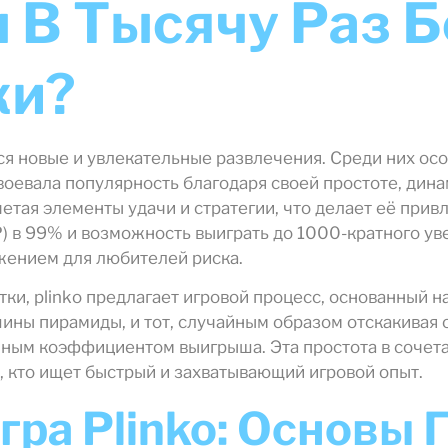
 В Тысячу Раз 
ки?
ся новые и увлекательные развлечения. Среди них ос
авоевала популярность благодаря своей простоте, ди
четая элементы удачи и стратегии, что делает её при
) в 99% и возможность выиграть до 1000-кратного ув
ением для любителей риска.
тки, plinko предлагает игровой процесс, основанный н
ины пирамиды, и тот, случайным образом отскакивая о
ичным коэффициентом выигрыша. Эта простота в соче
, кто ищет быстрый и захватывающий игровой опыт.
гра Plinko: Основы