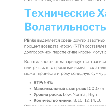
Технические Ха
Волатильность
Plinko
выделяется среди других азартных
процент возврата игроку (RTP) составляет
долгосрочной перспективе игроки могут р
Волатильность игры варьируется в зависи
выигрыши, в то время как низкая волатил
может принести игроку солидную сумму д
RTP:
99%
Максимальный выигрыш:
1000x от 
Уровни риска:
Low, Normal, High
Количество линий:
8, 10, 12, 14, 16