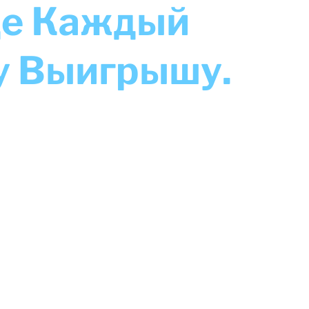
де Каждый
у Выигрышу.