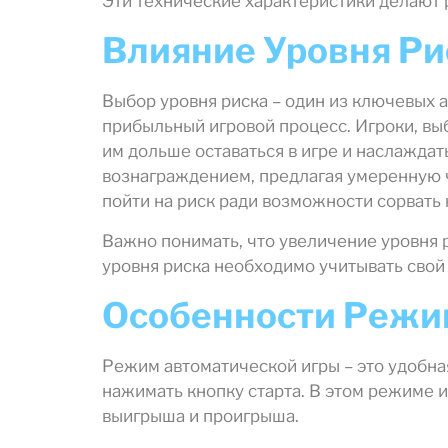
Эти технические характеристики делают p
Влияние Уровня Ри
Выбор уровня риска – один из ключевых 
прибыльный игровой процесс. Игроки, выб
им дольше оставаться в игре и наслажда
вознаграждением, предлагая умеренную ч
пойти на риск ради возможности сорвать
Важно понимать, что увеличение уровня 
уровня риска необходимо учитывать свой 
Особенности Режим
Режим автоматической игры – это удобна
нажимать кнопку старта. В этом режиме 
выигрыша и проигрыша.