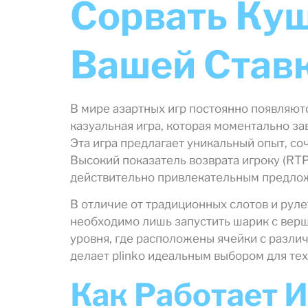
Сорвать Куш
Вашей Став
В мире азартных игр постоянно появляют
казуальная игра, которая моментально з
Эта игра предлагает уникальный опыт, со
Высокий показатель возврата игроку (RTP
действительно привлекательным предлож
В отличие от традиционных слотов и руле
необходимо лишь запустить шарик с верш
уровня, где расположены ячейки с разл
делает plinko идеальным выбором для тех
Как Работает И