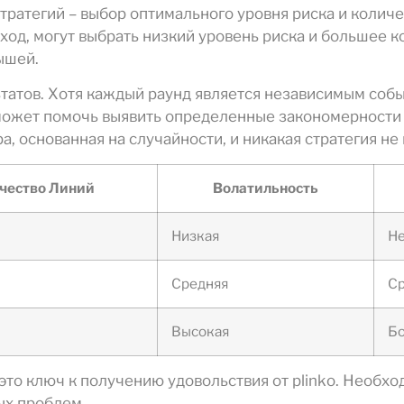
ратегий – выбор оптимального уровня риска и количе
од, могут выбрать низкий уровень риска и большее к
ышей.
ьтатов. Хотя каждый раунд является независимым собы
ожет помочь выявить определенные закономерности и
игра, основанная на случайности, и никакая стратегия 
чество Линий
Волатильность
Низкая
Н
Средняя
С
Высокая
Б
 это ключ к получению удовольствия от plinko. Необхо
ых проблем.