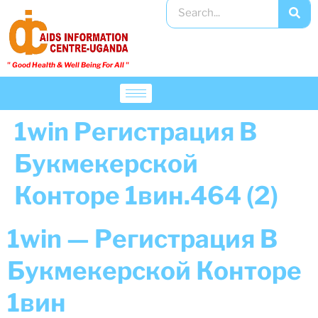
" Good Health & Well Being For All "​
1win Регистрация В
Букмекерской
Конторе 1вин.464 (2)
1win — Регистрация В
Букмекерской Конторе
1вин