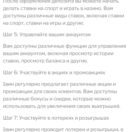
После оформления депозита вы можете начать
делать ставки на спорт и играть в казино. Вам
доступны различные виды ставок, включая ставки
на спорт, ставки на игры и другие.
Шаг 5: Управляйте вашим аккаунтом
Вам доступны различные функции для управления
вашим аккаунтом, включая просмотр истории
ставок, просмотр баланса и другие.
Шаг 6: Участвуйте в акциях и промоакциях
1вин регулярно предлагает различные акции и
промоакции для своих клиентов. Вам доступны
различные бонусы и скидки, которые можно
использовать для увеличения своих выигрышей.
Шаг 7: Участвуйте в лотереях и розыгрышах
1вин регулярно проводит лотереи и розыгрыши, в