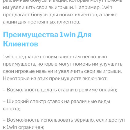
различные бонусы и акции, которые могут помочь
им увеличить свои выигрыши. Например, 1win
предлагает бонусы для новых клиентов, а также
акции для постоянных клиентов.
Преимущества 1win Для
Клиентов
1win предлагает своим клиентам несколько
преимуществ, которые могут помочь им улучшить
свои игровые навыки и увеличить свои выигрыши.
Некоторые из этих преимуществ включают:
– Возможность делать ставки в режиме онлайн;
– Широкий спектр ставок на различные виды
спорта;
– Возможность использовать зеркало, если доступ
к 1win ограничен;