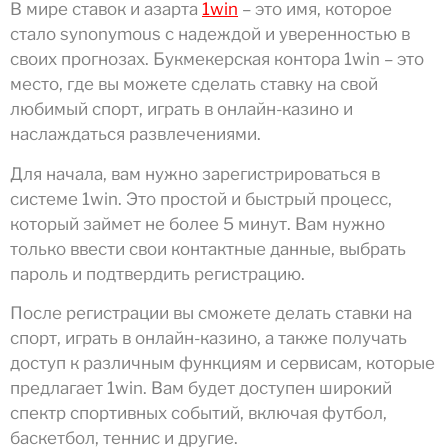
В мире ставок и азарта
1win
– это имя, которое
стало synonymous с надеждой и уверенностью в
своих прогнозах. Букмекерская контора 1win – это
место, где вы можете сделать ставку на свой
любимый спорт, играть в онлайн-казино и
наслаждаться развлечениями.
Для начала, вам нужно зарегистрироваться в
системе 1win. Это простой и быстрый процесс,
который займет не более 5 минут. Вам нужно
только ввести свои контактные данные, выбрать
пароль и подтвердить регистрацию.
После регистрации вы сможете делать ставки на
спорт, играть в онлайн-казино, а также получать
доступ к различным функциям и сервисам, которые
предлагает 1win. Вам будет доступен широкий
спектр спортивных событий, включая футбол,
баскетбол, теннис и другие.