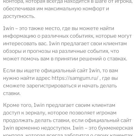
контора, которая всегда находится в шаге от игрока,
обеспечивая им максимальную комфорт и
доступность.
1win – это также место, где вы можете найти
информацию о различных событиях, которые могут
интересовать вас. 1win предлагает свои клиентам
обзоры и прогнозы на различные события, что
может помочь вам в принятии решений о ставках.
Если вы ищете официальный сайт 1win, то вам
нужно найти адрес https://samgum.ru/ , где вы
сможете зарегистрироваться и начать делать
ставки.
Кроме того, 1win предлагает своим клиентам
доступ к зеркалу, которое позволяет игрокам
продолжать делать ставки, если официальный сайт
1win временно недоступен. 1win – это букмекерская
контора, которая всегда заботится о своих клиентах