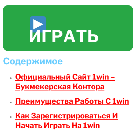
ИГРАТЬ
Содержимое
Официальный Сайт 1win –
Букмекерская Контора
Преимущества Работы С 1win
Как Зарегистрироваться И
Начать Играть На 1win