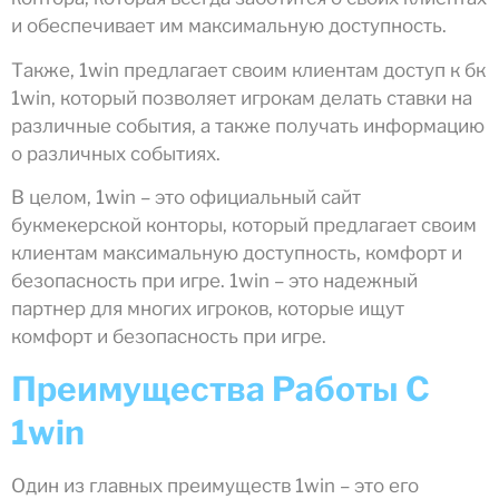
и обеспечивает им максимальную доступность.
Также, 1win предлагает своим клиентам доступ к бк
1win, который позволяет игрокам делать ставки на
различные события, а также получать информацию
о различных событиях.
В целом, 1win – это официальный сайт
букмекерской конторы, который предлагает своим
клиентам максимальную доступность, комфорт и
безопасность при игре. 1win – это надежный
партнер для многих игроков, которые ищут
комфорт и безопасность при игре.
Преимущества Работы С
1win
Один из главных преимуществ 1win – это его