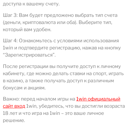
доступа к вашему счету.
Шаг 3: Вам будет предложено выбрать тип счета
(деньги, криптовалюта или оба). Выберите тип,
который вам удобен.
Шаг 4: Ознакомьтесь с условиями использования
1win и подтвердите регистрацию, нажав на кнопку
“Зарегистрироваться”.
После регистрации вы получите доступ к личному
кабинету, где можно делать ставки на спорт, играть
в казино, а также получать доступ к различным
бонусам и акциям.
Важно: перед началом игры на
1win официальный
сайт вход
1win, убедитесь, что вы достигли возраста
18 лет и что игра на 1win – это ваше личное
решение.