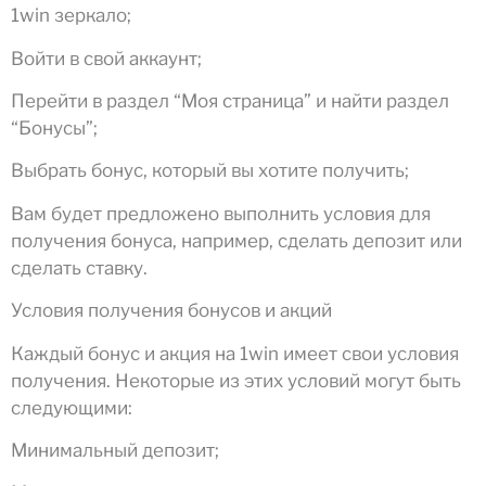
1win зеркало;
Войти в свой аккаунт;
Перейти в раздел “Моя страница” и найти раздел
“Бонусы”;
Выбрать бонус, который вы хотите получить;
Вам будет предложено выполнить условия для
получения бонуса, например, сделать депозит или
сделать ставку.
Условия получения бонусов и акций
Каждый бонус и акция на 1win имеет свои условия
получения. Некоторые из этих условий могут быть
следующими:
Минимальный депозит;