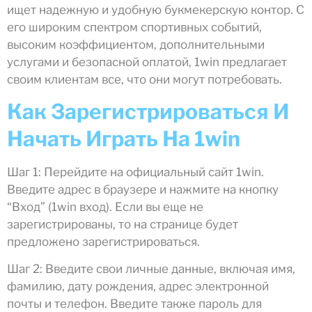
ищет надежную и удобную букмекерскую контор. С
его широким спектром спортивных событий,
высоким коэффициентом, дополнительными
услугами и безопасной оплатой, 1win предлагает
своим клиентам все, что они могут потребовать.
Как Зарегистрироваться И
Начать Играть На 1win
Шаг 1: Перейдите на официальный сайт 1win.
Введите адрес в браузере и нажмите на кнопку
“Вход” (1win вход). Если вы еще не
зарегистрированы, то на странице будет
предложено зарегистрироваться.
Шаг 2: Введите свои личные данные, включая имя,
фамилию, дату рождения, адрес электронной
почты и телефон. Введите также пароль для