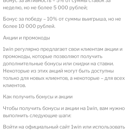
Бонус за активность – 5% от суммы ставок за
неделю, но не более 5 000 рублей;
Бонус за победу – 10% от суммы выигрыша, но не
более 10 000 рублей.
Акции и промокоды
1win регулярно предлагает свои клиентам акции и
промокоды, которые позволяют получить
дополнительные бонусы или скидки на ставки.
Некоторые из этих акций могут быть доступны
только для новых клиентов, а некоторые – для всех
клиентов.
Как получить бонусы и акции
Чтобы получить бонусы и акции на 1win, вам нужно
выполнить следующие шаги:
Войти на официальный сайт 1win или использовать