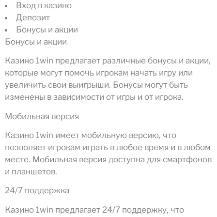
Вход в казино
Депозит
Бонусы и акции
Бонусы и акции
Казино 1win предлагает различные бонусы и акции,
которые могут помочь игрокам начать игру или
увеличить свои выигрыши. Бонусы могут быть
изменены в зависимости от игры и от игрока.
Мобильная версия
Казино 1win имеет мобильную версию, что
позволяет игрокам играть в любое время и в любом
месте. Мобильная версия доступна для смартфонов
и планшетов.
24/7 поддержка
Казино 1win предлагает 24/7 поддержку, что