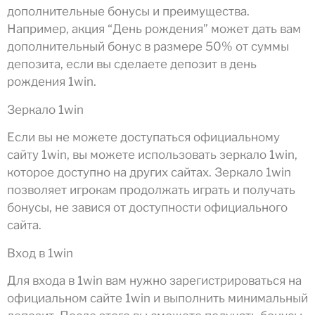
дополнительные бонусы и преимущества.
Например, акция “День рождения” может дать вам
дополнительный бонус в размере 50% от суммы
депозита, если вы сделаете депозит в день
рождения 1win.
Зеркало 1win
Если вы не можете доступаться официальному
сайту 1win, вы можете использовать зеркало 1win,
которое доступно на других сайтах. Зеркало 1win
позволяет игрокам продолжать играть и получать
бонусы, не завися от доступности официального
сайта.
Вход в 1win
Для входа в 1win вам нужно зарегистрироваться на
официальном сайте 1win и выполнить минимальный