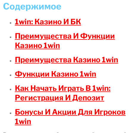
Содержимое
1win: Казино И БК
Преимущества И Функции
Казино 1win
Преимущества Казино 1win
Функции Казино 1win
Как Начать Играть В 1win:
Регистрация И Депозит
Бонусы И Акции Для Игроков
1win