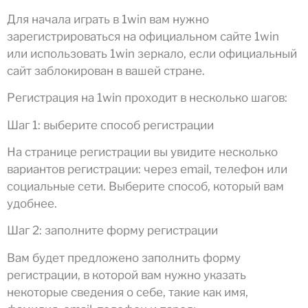
Для начала играть в 1win вам нужно
зарегистрироваться на официальном сайте 1win
или использовать 1win зеркало, если официальный
сайт заблокирован в вашей стране.
Регистрация на 1win проходит в несколько шагов:
Шаг 1: выберите способ регистрации
На странице регистрации вы увидите несколько
вариантов регистрации: через email, телефон или
социальные сети. Выберите способ, который вам
удобнее.
Шаг 2: заполните форму регистрации
Вам будет предложено заполнить форму
регистрации, в которой вам нужно указать
некоторые сведения о себе, такие как имя,