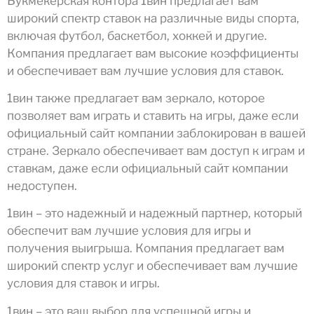
Букмекерская контора 1вин предлагает вам
широкий спектр ставок на различные виды спорта,
включая футбол, баскетбол, хоккей и другие.
Компания предлагает вам высокие коэффициенты
и обеспечивает вам лучшие условия для ставок.
1вин также предлагает вам зеркало, которое
позволяет вам играть и ставить на игры, даже если
официальный сайт компании заблокирован в вашей
стране. Зеркало обеспечивает вам доступ к играм и
ставкам, даже если официальный сайт компании
недоступен.
1вин – это надежный и надежный партнер, который
обеспечит вам лучшие условия для игры и
получения выигрыша. Компания предлагает вам
широкий спектр услуг и обеспечивает вам лучшие
условия для ставок и игры.
1вин – это ваш выбор для успешной игры и