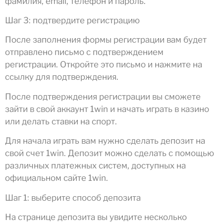
фамилия, email, телефон и пароль.
Шаг 3: подтвердите регистрацию
После заполнения формы регистрации вам будет
отправлено письмо с подтверждением
регистрации. Откройте это письмо и нажмите на
ссылку для подтверждения.
После подтверждения регистрации вы сможете
зайти в свой аккаунт 1win и начать играть в казино
или делать ставки на спорт.
Для начала играть вам нужно сделать депозит на
свой счет 1win. Депозит можно сделать с помощью
различных платежных систем, доступных на
официальном сайте 1win.
Шаг 1: выберите способ депозита
На странице депозита вы увидите несколько