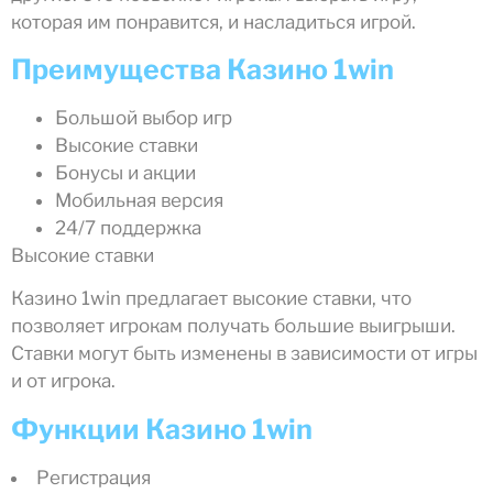
которая им понравится, и насладиться игрой.
Преимущества Казино 1win
Большой выбор игр
Высокие ставки
Бонусы и акции
Мобильная версия
24/7 поддержка
Высокие ставки
Казино 1win предлагает высокие ставки, что
позволяет игрокам получать большие выигрыши.
Ставки могут быть изменены в зависимости от игры
и от игрока.
Функции Казино 1win
Регистрация