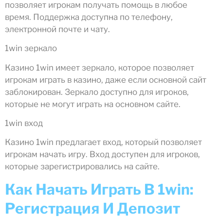
позволяет игрокам получать помощь в любое
время. Поддержка доступна по телефону,
электронной почте и чату.
1win зеркало
Казино 1win имеет зеркало, которое позволяет
игрокам играть в казино, даже если основной сайт
заблокирован. Зеркало доступно для игроков,
которые не могут играть на основном сайте.
1win вход
Казино 1win предлагает вход, который позволяет
игрокам начать игру. Вход доступен для игроков,
которые зарегистрировались на сайте.
Как Начать Играть В 1win:
Регистрация И Депозит