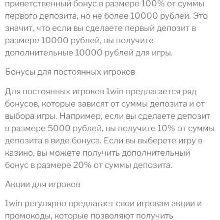
приветственный бонус в размере 100% от суммы
первого депозита, но не более 10000 рублей. Это
значит, что если вы сделаете первый депозит в
размере 10000 рублей, вы получите
дополнительные 10000 рублей для игры.
Бонусы для постоянных игроков
Для постоянных игроков 1win предлагается ряд
бонусов, которые зависят от суммы депозита и от
выбора игры. Например, если вы сделаете депозит
в размере 5000 рублей, вы получите 10% от суммы
депозита в виде бонуса. Если вы выберете игру в
казино, вы можете получить дополнительный
бонус в размере 20% от суммы депозита.
Акции для игроков
1win регулярно предлагает свои игрокам акции и
промокоды, которые позволяют получить